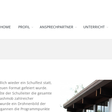
HOME
PROFIL
ANSPRECHPARTNER
UNTERRICHT
ich wieder ein Schulfest statt,
euen Format gefeiert wurde.
te der Schulleiter die gesamte
lashmob zahlreicher
 wurde ein Drohnenbild der
egannen die Programmpunkte