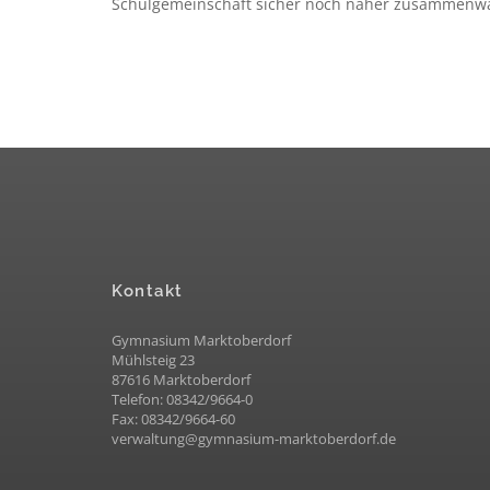
Schulgemeinschaft sicher noch näher zusammenwa
Kontakt
Gymnasium Marktoberdorf
Mühlsteig 23
87616 Marktoberdorf
Telefon: 08342/9664-0
Fax: 08342/9664-60
verwaltung@gymnasium-marktoberdorf.de