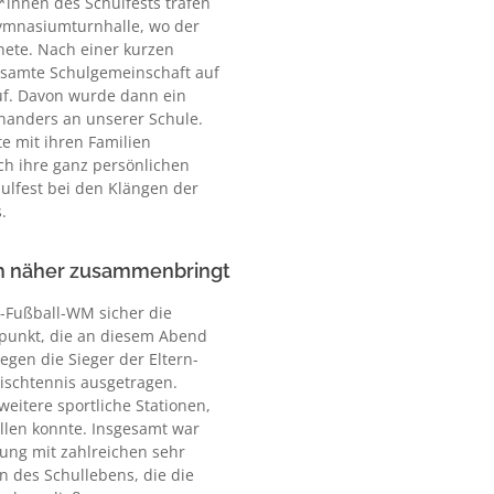
r*innen des Schulfests trafen
Gymnasiumturnhalle, wo der
fnete. Nach einer kurzen
gesamte Schulgemeinschaft auf
uf. Davon wurde dann ein
nanders an unserer Schule.
e mit ihren Familien
h ihre ganz persönlichen
hulfest bei den Klängen der
.
ch näher zusammenbringt
r-Fußball-WM sicher die
epunkt, die an diesem Abend
egen die Sieger der Eltern-
ischtennis ausgetragen.
itere sportliche Stationen,
llen konnte. Insgesamt war
ung mit zahlreichen sehr
 des Schullebens, die die