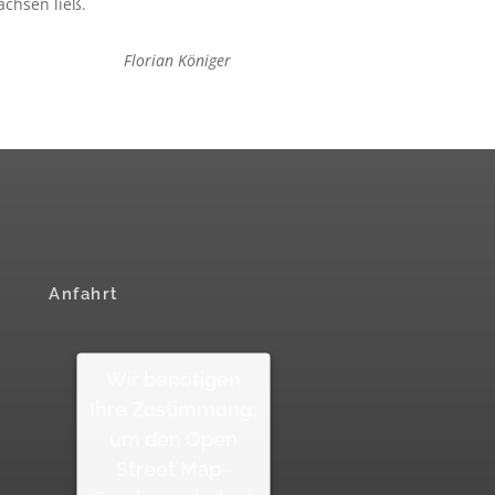
chsen ließ.
Florian Königer
Anfahrt
Wir benötigen
Ihre Zustimmung,
um den Open
Street Map-