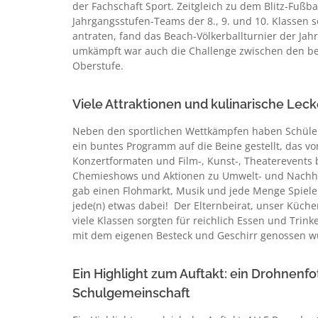
der Fachschaft Sport. Zeitgleich zu dem Blitz-Fußba
Jahrgangsstufen-Teams der 8., 9. und 10. Klassen 
antraten, fand das Beach-Völkerballturnier der Jahr
umkämpft war auch die Challenge zwischen den be
Oberstufe.
Viele Attraktionen und kulinarische Lec
Neben den sportlichen Wettkämpfen haben Schüler
ein buntes Programm auf die Beine gestellt, das v
Konzertformaten und Film-, Kunst-, Theaterevents b
Chemieshows und Aktionen zu Umwelt- und Nachhal
gab einen Flohmarkt, Musik und jede Menge Spiele 
jede(n) etwas dabei! Der Elternbeirat, unser Küc
viele Klassen sorgten für reichlich Essen und Trink
mit dem eigenen Besteck und Geschirr genossen w
Ein Highlight zum Auftakt: ein Drohnenfo
Schulgemeinschaft