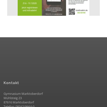
Kontakt
Gymnasium Marktoberdorf
Mühlsteig 23
87616 Marktoberdorf
Telefon: 08342/9664-0