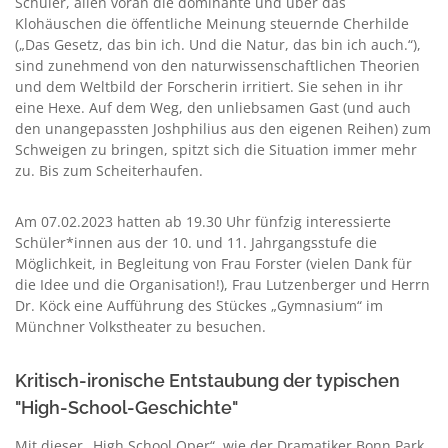
Schüler, allen voran die domi­nante und über das
Klohäuschen die öffentliche Meinung steu­ernde Cherhilde
(„Das Gesetz, das bin ich. Und die Natur, das bin ich auch.“),
sind zunehmend von den naturwissenschaftlichen Theorien
und dem Weltbild der Forscherin irritiert. Sie sehen in ihr
eine Hexe. Auf dem Weg, den unliebsamen Gast (und auch
den unangepassten Joshphilius aus den eigenen Reihen) zum
Schweigen zu bringen, spitzt sich die Situation immer mehr
zu. Bis zum Scheiterhaufen.
Am 07.02.2023 hatten ab 19.30 Uhr fünfzig interessierte
Schüler*innen aus der 10. und 11. Jahrgangsstufe die
Möglich­keit, in Begleitung von Frau Forster (vielen Dank für
die Idee und die Organisation!), Frau Lutzenberger und Herrn
Dr. Köck eine Aufführung des Stückes „Gymnasium“ im
Münchner Volksthea­ter zu besuchen.
Kritisch-ironische Entstaubung der typischen
"High-School-Geschichte"
Mit dieser „High School Oper“, wie der Dramatiker Bonn Park