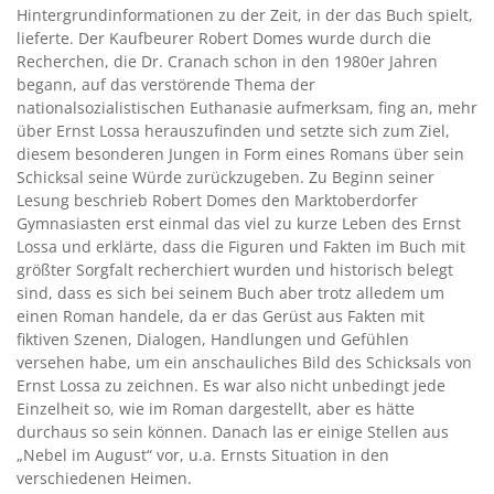
Hintergrundinformationen zu der Zeit, in der das Buch spielt,
lieferte. Der Kaufbeurer Robert Domes wurde durch die
Recherchen, die Dr. Cranach schon in den 1980er Jahren
begann, auf das verstörende Thema der
nationalsozialistischen Euthanasie aufmerksam, fing an, mehr
über Ernst Lossa herauszufinden und setzte sich zum Ziel,
diesem besonderen Jungen in Form eines Romans über sein
Schicksal seine Würde zurückzugeben. Zu Beginn seiner
Lesung beschrieb Robert Domes den Marktoberdorfer
Gymnasiasten erst einmal das viel zu kurze Leben des Ernst
Lossa und erklärte, dass die Figuren und Fakten im Buch mit
größter Sorgfalt recherchiert wurden und historisch belegt
sind, dass es sich bei seinem Buch aber trotz alledem um
einen Roman handele, da er das Gerüst aus Fakten mit
fiktiven Szenen, Dialogen, Handlungen und Gefühlen
versehen habe, um ein anschauliches Bild des Schicksals von
Ernst Lossa zu zeichnen. Es war also nicht unbedingt jede
Einzelheit so, wie im Roman dargestellt, aber es hätte
durchaus so sein können. Danach las er einige Stellen aus
„Nebel im August“ vor, u.a. Ernsts Situation in den
verschiedenen Heimen.