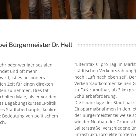
bei Bürgermeister Dr. Hell
"Elterntaxis" pro Tag im Markt
mehr oder weniger sozialen
städtischen Verkehrszählung!)
indet und oft mehr
noch „Luft nach oben sei“. De
wird, ist es besonders
Verkehrsaufkommen keinen Gru
ch Zeit für einen direkten
zu Fuß zumutbar, ab 3 km grei
en zu nehmen. Dies tat
Schülerbeförderung.
holten Male, als er vor den
Die Finanzlage der Stadt hat 
es Begabungskurses „Politik
Einsparmaßnahmen in den letz
ines Stadtoberhaupts, konkret
der Bürgermeister teilweise s
e Bedeutung von politischem
wie der Neubau der Grundschu
ch.
Saliterstraße, verschiedene 
Infrastrukturprojekte fordern