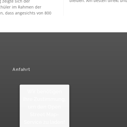
bleiben. Am besten direkt un
zeigte sich der
chüler im Rahmen der
n, dass angesichts von 800
Anfahrt
Wir benötigen
Ihre Zustimmung,
um den Open
Street Map-
Service zu laden!