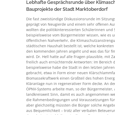
Lebhafte Gesprächsrunde über Klimasc
Bauprojekte der Stadt Marktoberdorf
Die fast zweistündige Diskussionsrunde im Sitzung
geprägt von Neugierde und einem sehr offenen Au
wollten die politikinteressierten Schülerinnen un
beispielsweise vom Bürgermeister wissen, wie es
öffentlichen Nahverkehr, die Klimaschutzanstreng
städtischen Haushalt bestellt ist, welche konkrete
den kommenden Jahren angeht und was das für fi
wird. Dr. Hell hatte auf alle Fragen plausible, mit
freilich auch ernüchternde Antworten: Im Bereich 
beispielsweise habe die Stadt in den letzten Jahre
gebracht, etwa in Form einer neuen Klärschlammfau
Biomassekraftwerk einen Großteil des hohen Energ
Kläranlage nun in regenerativer Form decke. An de
ÖPNV-Systems arbeite man, so der Bürgermeister, 
landkreisweit Sinn, damit es auch angenommen wer
die Rahmenbedingungen und Voraussetzungen für 
aber gleichzeitig müssten die Bürger solche Ange
aus Bequemlichkeit – trotz aller verbalen Beteueru