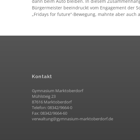
dann beim Auto bleiben. In diesem Zusammenhang 
Bürgermeister beeindruckt vom Engagement der S
„Fridays for future“-Bewegung, mahnte aber auch a
Kontakt
Gymnasium Marktoberdorf
Mühlsteig 23
87616 Marktoberdorf
Telefon: 08342/9664-0
Fax: 08342/9664-60
verwaltung@gymnasium-marktoberdorf.de