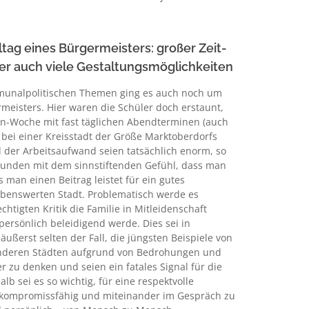
ltag eines Bürgermeisters: großer Zeit-
er auch viele Gestaltungsmöglichkeiten
unalpolitischen Themen ging es auch noch um
rmeisters. Hier waren die Schüler doch erstaunt,
en-Woche mit fast täglichen Abendterminen (auch
ei einer Kreisstadt der Größe Marktoberdorfs
d der Arbeitsaufwand seien tatsächlich enorm, so
rbunden mit dem sinnstiftenden Gefühl, dass man
 man einen Beitrag leistet für ein gutes
benswerten Stadt. Problematisch werde es
chtigten Kritik die Familie in Mitleidenschaft
ersönlich beleidigend werde. Dies sei in
ußerst selten der Fall, die jüngsten Beispiele von
 anderen Städten aufgrund von Bedrohungen und
zu denken und seien ein fatales Signal für die
lb sei es so wichtig, für eine respektvolle
n, kompromissfähig und miteinander im Gespräch zu