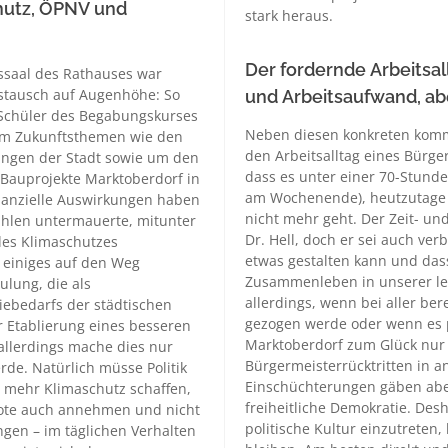
hutz, ÖPNV und
stark heraus.
Der fordernde Arbeitsal
ssaal des Rathauses war
stausch auf Augenhöhe: So
und Arbeitsaufwand, ab
d Schüler des Begabungskurses
Neben diesen konkreten komm
 um Zukunftsthemen wie den
den Arbeitsalltag eines Bürge
ungen der Stadt sowie um den
dass es unter einer 70-Stund
n Bauprojekte Marktoberdorf in
am Wochenende), heutzutage b
nanzielle Auswirkungen haben
nicht mehr geht. Der Zeit- un
 Zahlen untermauerte, mitunter
Dr. Hell, doch er sei auch ve
des Klimaschutzes
etwas gestalten kann und dass
n einiges auf den Weg
Zusammenleben in unserer le
lung, die als
allerdings, wenn bei aller bere
iebedarfs der städtischen
gezogen werde oder wenn es p
r Etablierung eines besseren
Marktoberdorf zum Glück nur ä
allerdings mache dies nur
Bürgermeisterrücktritten in
de. Natürlich müsse Politik
Einschüchterungen gäben aber 
mehr Klimaschutz schaffen,
freiheitliche Demokratie. Desha
bote auch annehmen und nicht
politische Kultur einzutrete
ngen – im täglichen Verhalten