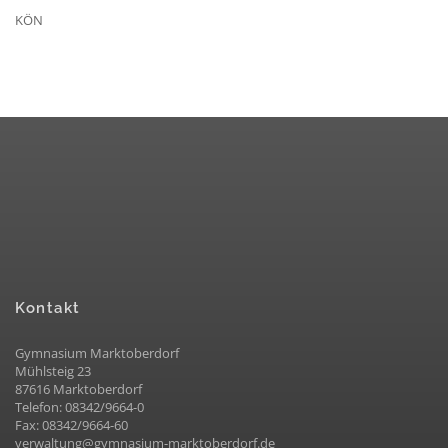
KÖN
Kontakt
Gymnasium Marktoberdorf
Mühlsteig 23
87616 Marktoberdorf
Telefon: 08342/9664-0
Fax: 08342/9664-60
verwaltung@gymnasium-marktoberdorf.de